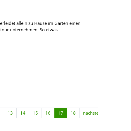
 erleidet allein zu Hause im Garten einen
adtour unternehmen. So etwas…
2
13
14
15
16
17
18
nächste