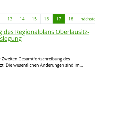
2
13
14
15
16
17
18
nächste
 des Regionalplans Oberlausitz-
uslegung
 Zweiten Gesamtfortschreibung des
zt. Die wesentlichen Änderungen sind im…