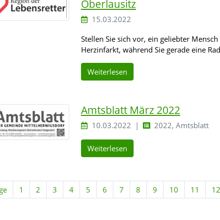
Oberlausitz
15.03.2022
Stellen Sie sich vor, ein geliebter Mensch
Herzinfarkt, während Sie gerade eine R
Weiterlesen
Amtsblatt März 2022
10.03.2022
2022, Amtsblatt
Weiterlesen
ge
1
2
3
4
5
6
7
8
9
10
11
1