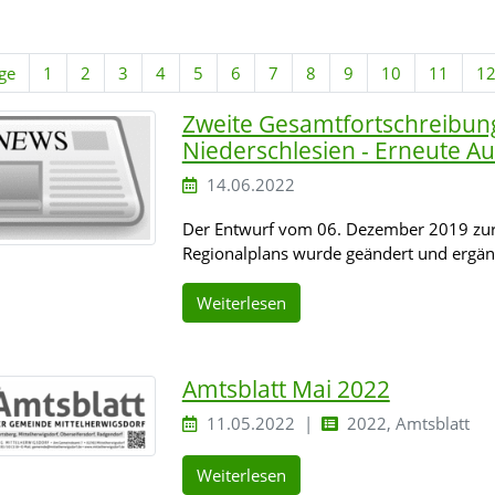
ge
1
2
3
4
5
6
7
8
9
10
11
1
Zweite Gesamtfortschreibung
Niederschlesien - Erneute A
14.06.2022
Der Entwurf vom 06. Dezember 2019 zur
Regionalplans wurde geändert und ergän
Weiterlesen
Amtsblatt Mai 2022
11.05.2022
2022, Amtsblatt
Weiterlesen