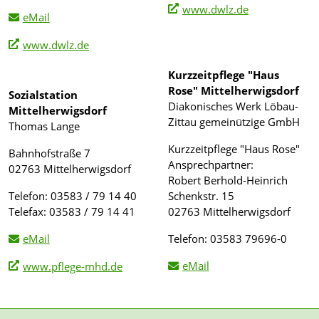
www.dwlz.de
eMail
www.dwlz.de
Kurzzeitpflege "Haus
Rose" Mittelherwigsdorf
Sozialstation
Diakonisches Werk Löbau-
Mittelherwigsdorf
Zittau gemeinützige GmbH
Thomas Lange
Kurzzeitpflege "Haus Rose"
Bahnhofstraße 7
Ansprechpartner:
02763 Mittelherwigsdorf
Robert Berhold-Heinrich
Telefon: 03583 / 79 14 40
Schenkstr. 15
Telefax: 03583 / 79 14 41
02763 Mittelherwigsdorf
eMail
Telefon: 03583 79696-0
eMail
www.pflege-mhd.de