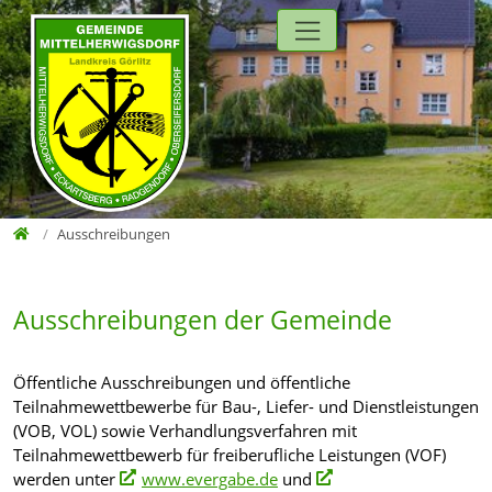
Direkt zur Hauptnavigation springen
Direkt zum Inhalt springen
Zur Unternavigation springen
Home
Ausschreibungen
Ausschreibungen der Gemeinde
Öffentliche Ausschreibungen und öffentliche
Teilnahmewettbewerbe für Bau-, Liefer- und Dienstleistungen
(VOB, VOL) sowie Verhandlungsverfahren mit
Teilnahmewettbewerb für freiberufliche Leistungen (VOF)
werden unter
www.evergabe.de
und