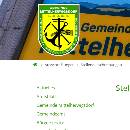
Direkt zur Hauptnavigation springen
Direkt zum Inhalt springen
Zur Unternavigation springen
Home
Ausschreibungen
Stellenausschreibungen
Ste
Aktuelles
Amtsblatt
Gemeinde Mittelherwigsdorf
Gemeindeamt
Bürgerservice