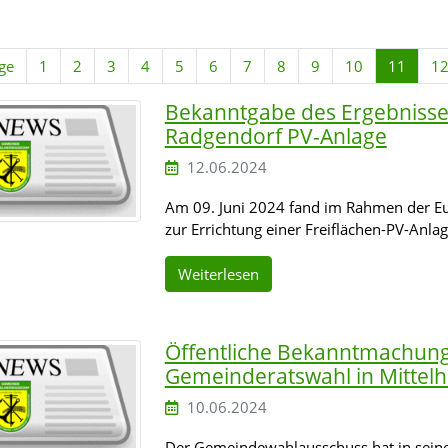
ge
1
2
3
4
5
6
7
8
9
10
11
1
Bekanntgabe des Ergebnisse
Radgendorf PV-Anlage
12.06.2024
Am 09. Juni 2024 fand im Rahmen der 
zur Errichtung einer Freiflächen-PV-Anla
Weiterlesen
Öffentliche Bekanntmachung
Gemeinderatswahl in Mittel
10.06.2024
Der Gemeindewahlausschuss hat in seine