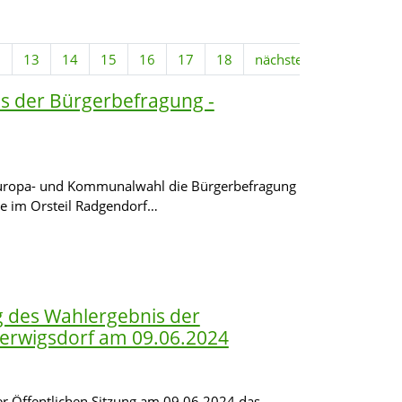
2
13
14
15
16
17
18
nächste
s der Bürgerbefragung -
Europa- und Kommunalwahl die Bürgerbefragung
ge im Orsteil Radgendorf…
 des Wahlergebnis der
herwigsdorf am 09.06.2024
r Öffentlichen Sitzung am 09.06.2024 das