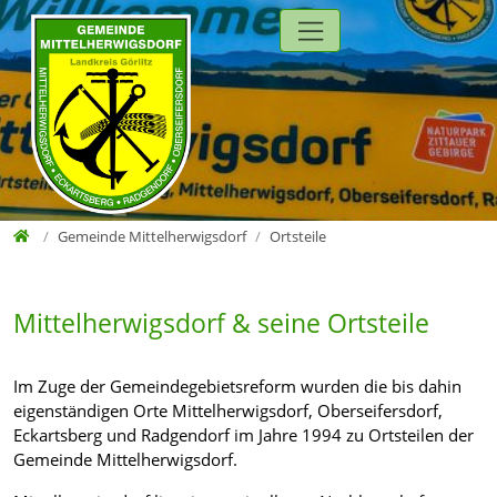
Direkt zur Hauptnavigation springen
Direkt zum Inhalt springen
Zur Unternavigation springen
Home
Gemeinde Mittelherwigsdorf
Ortsteile
Mittelherwigsdorf & seine Ortsteile
Im Zuge der Gemeindegebietsreform wurden die bis dahin
eigenständigen Orte Mittelherwigsdorf, Oberseifersdorf,
Eckartsberg und Radgendorf im Jahre 1994 zu Ortsteilen der
Gemeinde Mittelherwigsdorf.