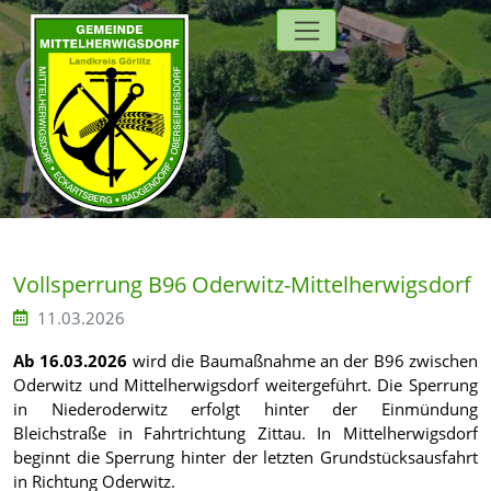
Direkt zur Hauptnavigation springen
Direkt zum Inhalt springen
Zur Unternavigation springen
Vollsperrung B96 Oderwitz-Mittelherwigsdorf
11.03.2026
Ab 16.03.2026
wird die Baumaßnahme an der B96 zwischen
Oderwitz und Mittelherwigsdorf weitergeführt. Die Sperrung
in Niederoderwitz erfolgt hinter der Einmündung
Bleichstraße in Fahrtrichtung Zittau. In Mittelherwigsdorf
beginnt die Sperrung hinter der letzten Grundstücksausfahrt
in Richtung Oderwitz.