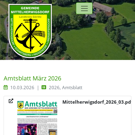
Direkt zur Hauptnavigation springen
Direkt zum Inhalt springen
Zur Unternavigation springen
Amtsblatt März 2026
10.03.2026
2026, Amtsblatt
Mittelherwigsdorf_2026_03.pdf