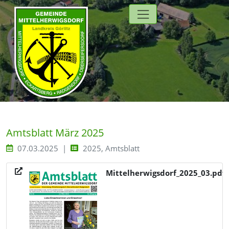
Direkt zur Hauptnavigation springen
Direkt zum Inhalt springen
Zur Unternavigation springen
Amtsblatt März 2025
07.03.2025
2025, Amtsblatt
Mittelherwigsdorf_2025_03.pdf