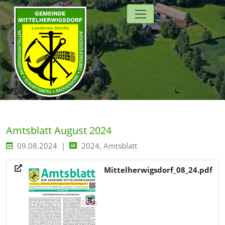
Direkt zur Hauptnavigation springen
Direkt zum Inhalt springen
Zur Unternavigation springen
Amtsblatt August 2024
09.08.2024
2024, Amtsblatt
Mittelherwigsdorf_08_24.pdf