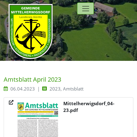
Direkt zur Hauptnavigation springen
Direkt zum Inhalt springen
Zur Unternavigation springen
Amtsblatt April 2023
06.04.2023
2023, Amtsblatt
Mittelherwigsdorf_04-
23.pdf